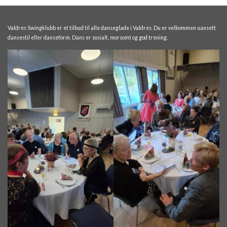
Valdres Swingklubb er et tilbud til alle danseglade i Valdres. Du er velkommen uansett
dansestil eller danseform. Dans er sosialt, morsomt og god trening.