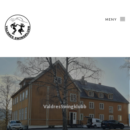
MENY
ValdresSwingklubb